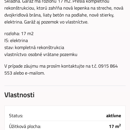
Skladná. Garáž má rozlohu 17 m2. Prešla kompletnou
rekonštrukciou, ktorú zahŕňa nová lepenka na streche, nová
dvojkridlová brána, liaty betón na podlahe, nové stierky,
elektrina. Garáž aj pozemok vo vlastníctve.
rozloha: 17 m2
IS: elektrina
stav: kompletná rekonštrukcia
vlastníctvo: osobné vrátane pozemku
V prípade záujmu ma prosím kontaktujte na t.č. 0915 864
553 alebo e-mailom.
Vlastnosti
Status:
aktívne
2
Úžitková plocha:
17 m