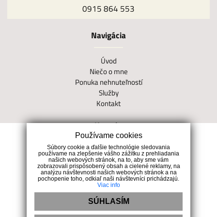
0915 864 553
Navigácia
Úvod
Niečo o mne
Ponuka nehnuteľností
Služby
Kontakt
Kontakt
Používame cookies
Súbory cookie a ďalšie technológie sledovania
Gastrodom, Mlynská 27, 04001 Košice
používame na zlepšenie vášho zážitku z prehliadania
našich webových stránok, na to, aby sme vám
0915 864 553
zobrazovali prispôsobený obsah a cielené reklamy, na
info@prime-real.sk
analýzu návštevnosti našich webových stránok a na
pochopenie toho, odkiaľ naši návštevníci prichádzajú.
Viac info
SÚHLASÍM