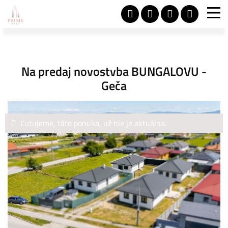
Na predaj novostvba BUNGALOVU -
Geča
Ľutujeme, táto ponuka, už nie je aktuálna.